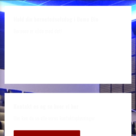
Hold din børnefødselsdag i Demo Bio
Børnene er vilde med det!
Kontakt os og se hvor vi bor
Her kan du se alle vores kontaktoplysninger