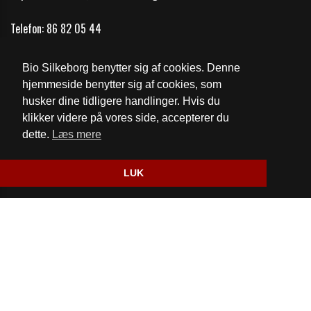
Telefon:
86 82 05 44
Email:
bio@biosilkeborg.dk
Bio Silkeborg benytter sig af cookies. Denne
Åbningstider
hjemmeside benytter sig af cookies, som
husker dine tidligere handlinger. Hvis du
Cookie- og privatlivspolitik
klikker videre på vores side, accepterer du
dette.
Læs mere
Website og billetsystem fra ebillet a/s
LUK